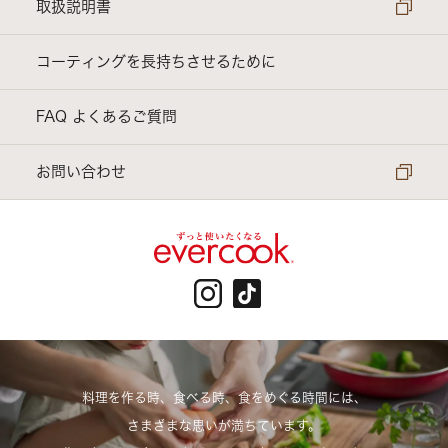
evercook α ｜ さらに長持ちシリーズ
取扱説明書
evercook GREEN ｜ 環境にやさしいシリーズ
コーティングを長持ちさせるために
電子レンジ調理器具
FAQ よくあるご質問
アクセサリー他
お問い合わせ
料理を作る時、食べる時、食をめぐる時間には、
さまざまな思いが満ちています。