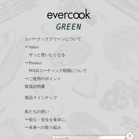
エバークックグリーンについて
ーValue
ずっと使いたくなる
ーProduct
PEEKコーティング樹脂について
ーご使用のポイント
取扱説明書
製品ラインナップ
私たちの想い
ー安心・安全を食卓に。
ー未来への取り組み