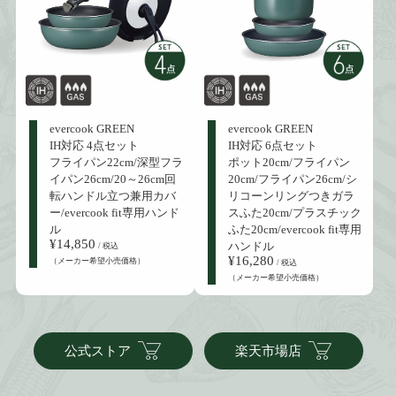
evercook GREEN
evercook GREEN
IH対応 4点セット
IH対応 6点セット
フライパン22cm/深型フラ
ポット20cm/フライパン
イパン26cm/20～26cm回
20cm/フライパン26cm/シ
転ハンドル立つ兼用カバ
リコーンリングつきガラ
ー/evercook fit専用ハンド
スふた20cm/プラスチック
ル
ふた20cm/evercook fit専用
¥14,850
ハンドル
/ 税込
¥16,280
（メーカー希望小売価格）
/ 税込
（メーカー希望小売価格）
公式ストア
楽天市場店