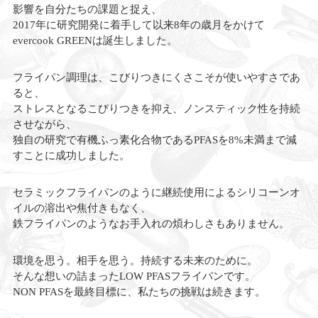
影響を自分たちの課題と捉え、
2017年に研究開発に着手して以来8年の歳月をかけて
evercook GREENは誕生しました。
フライパン調理は、こびりつきにくさこそが使いやすさであ
ると、
ストレスとなるこびりつきを抑え、ノンスティック性を持続
させながら、
独自の研究で有機ふっ素化合物であるPFASを8%未満まで減
すことに成功しました。
セラミックフライパンのように継続使用によるシリコーンオ
イルの溶出や焦付きもなく、
鉄フライパンのようなお手入れの煩わしさもありません。
環境を思う。相手を思う。持続する未来のために。
そんな想いの詰まったLOW PFASフライパンです。
NON PFASを最終目標に、私たちの挑戦は続きます。