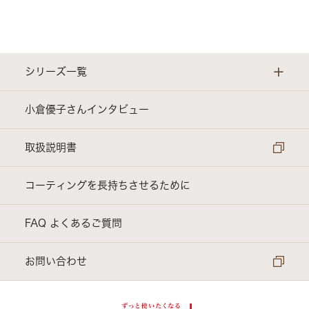
+
シリーズ一覧
evercook ｜ スタンダードシリーズ
小倉優子さんインタビュー
evercook α ｜ さらに長持ちシリーズ
取扱説明書
evercook GREEN ｜ 環境にやさしいシリーズ
コーティングを長持ちさせるために
電子レンジ調理器具
FAQ よくあるご質問
アクセサリー他
お問い合わせ