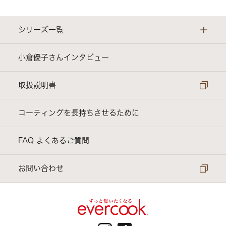
+
シリーズ一覧
evercook ｜ スタンダードシリーズ
小倉優子さんインタビュー
evercook α ｜ さらに長持ちシリーズ
取扱説明書
evercook GREEN ｜ 環境にやさしいシリーズ
コーティングを長持ちさせるために
電子レンジ調理器具
FAQ よくあるご質問
アクセサリー他
お問い合わせ