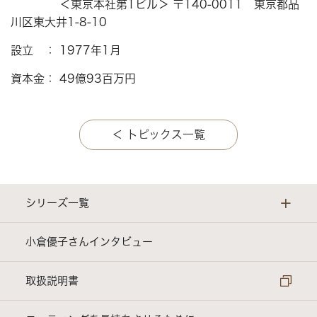
＜東京本社第1ビル＞ 〒140-0011 東京都品
川区東大井1-8-10
設立 ： 1977年1月
資本金： 49億93百万円
＜ トピックス一覧
+
シリーズ一覧
evercook ｜ スタンダードシリーズ
小倉優子さんインタビュー
evercook α ｜ さらに長持ちシリーズ
取扱説明書