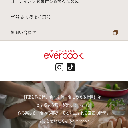
evercook GREEN ｜ 環境にやさしいシリーズ
コーティングを長持ちさせるために
電子レンジ調理器具
FAQ よくあるご質問
アクセサリー他
お問い合わせ
料理を作る時、食べる時、食をめぐる時間には、
さまざまな思いが満ちています。
作る楽しさ、食べる喜び、そこに生まれる至福の時間。
ずっと使いたくなるevercook